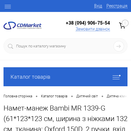
Вхід
Реєстрація
+38 (094) 906-75-54
0
Замовити дзвінок
Каталог товарів
•
•
•
Головна сторінка
Каталог товарів
Дитячий світ
Дитяча кімнат
Намет-манеж Bambi MR 1339-G
(61*123*123 см, ширина з ніжками 132
см, тканина: Oxford 150D, 2 ручки, вхід