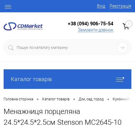
Вхід
Реєстрація
+38 (094) 906-75-54
0
Замовити дзвінок
Каталог товарів
•
•
•
Головна сторінка
Каталог товарів
Дім, сад, город
Кухонний по
Менажниця порцеляна
24.5*24.5*2.5см Stenson MC2645-10