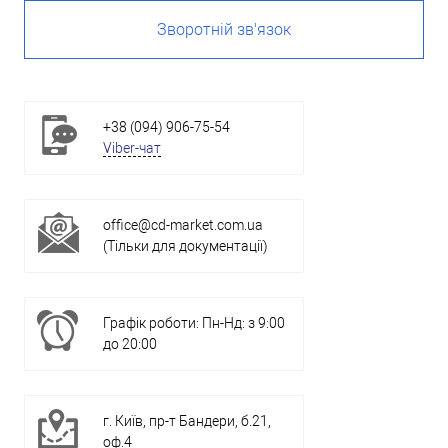
Зворотній зв'язок
+38 (094) 906-75-54
Viber-чат
office@cd-market.com.ua
(Тільки для документації)
Графік роботи: Пн-Нд: з 9:00
до 20:00
г. Київ, пр-т Бандери, б.21,
оф.4