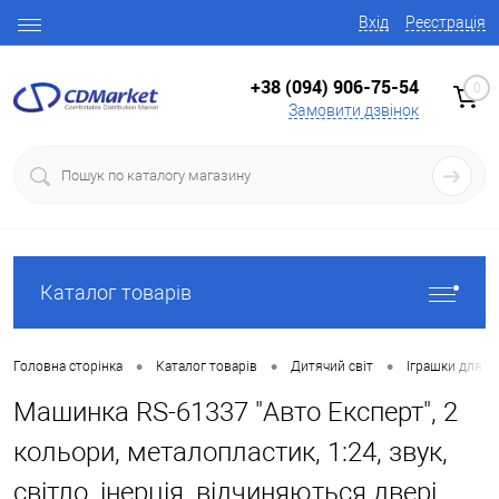
Вхід
Реєстрація
+38 (094) 906-75-54
0
Замовити дзвінок
Каталог товарів
•
•
•
Головна сторінка
Каталог товарів
Дитячий світ
Іграшки для х
Машинка RS-61337 "Авто Експерт", 2
кольори, металопластик, 1:24, звук,
світло, інерція, відчиняються двері,