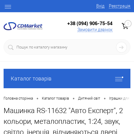
Вхід
Реєстрація
+38 (094) 906-75-54
0
Замовити дзвінок
Каталог товарів
•
•
•
Головна сторінка
Каталог товарів
Дитячий світ
Іграшки для х
Машинка RS-11632 "Авто Експерт", 2
кольори, металопластик, 1:24, звук,
світло, інерція, відчиняються двері,