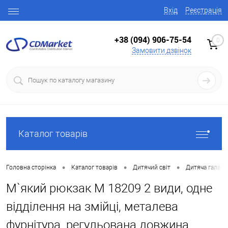
Вхід
Реєстрація
+38 (094) 906-75-54
0
Замовити дзвінок
Каталог товарів
•
•
•
Головна сторінка
Каталог товарів
Дитячий світ
Дитяча галант
М`який рюкзак M 18209 2 види, одне
відділення на змійці, металева
фурнітура, регульована довжина