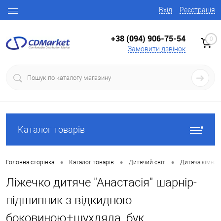
Вхід
Реєстрація
+38 (094) 906-75-54
0
Замовити дзвінок
Каталог товарів
•
•
•
Головна сторінка
Каталог товарів
Дитячий світ
Дитяча кімнат
Ліжечко дитяче "Анастасія" шарнір-
підшипник з відкидною
боковиною+шухляда, бук