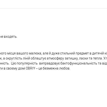
не входять.
ного місця вашого малюка, але й дуже стильний предмет в дитячій к
 округлість ліній облаштує атмосферу затишку, ласки та тепла. У
ичність. Цю популярність виправдовує бактофункціональність та ві
ати в своєму домі OBRIY – це безмежна любов.