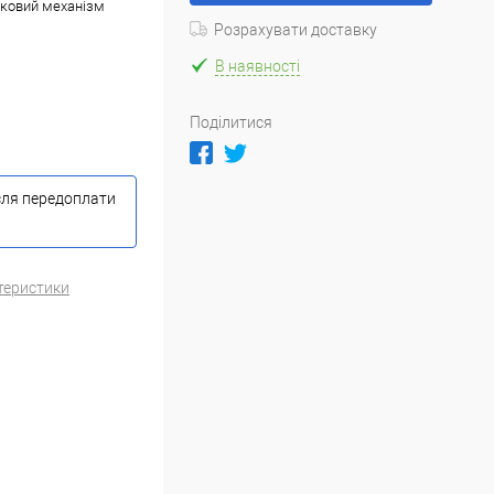
никовий механізм
Розрахувати доставку
В наявності
Поділитися
сля передоплати
теристики