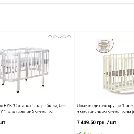
 БУК "Світанок" колір - білий, без
Ліжечко дитяче кругле "Соне
012 маятниковий механізм
з маятниковим механізмом (с
 шт
7 449.50 грн.
/ шт
В наявності