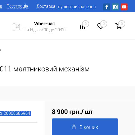
ід
Реєстрація
Доставка:
пункт призначення
Viber-чат
0
0
0
Пн-Нд: з 9:00 до 20:00
•
-8011 маятниковий механізм
8 900 грн.
/ шт
д: 20000686964
В кошик