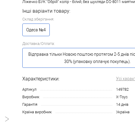
Ліжечко БУК "Обрій" колір - білий, без шухляди DS-8011 маят
Інші варіанти товару:
Склад зберігання:
Одеса №4
Доставка/Оплата:
Відправка тільки Новою поштою протягом 2-5 днів пі
30% (упаковку оплачує покупець).
Характеристики:
Усі харак
Артикул
149782
Виробник
X-Toys
Гарантія
14 днів
Країна виробник
Україна