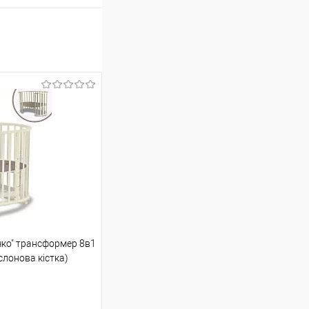
чко" трансформер 8в1
лонова кістка)