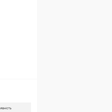
Порівняння
ою протягом 2-5 днів
ку оплачує покупець).
явність