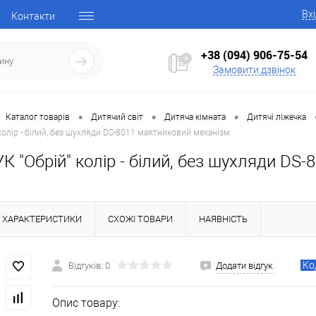
Вх
Контакти
+38 (094) 906-75-54
Замовити дзвінок
•
•
•
Каталог товарів
Дитячий світ
Дитяча кімната
Дитячі ліжечка
колір - білий, без шухляди DS-8011 маятниковий механізм
К "Обрій" колір - білий, без шухляди DS
ХАРАКТЕРИСТИКИ
СХОЖІ ТОВАРИ
НАЯВНІСТЬ
Ко
Відгуків: 0
Додати відгук
Опис товару: