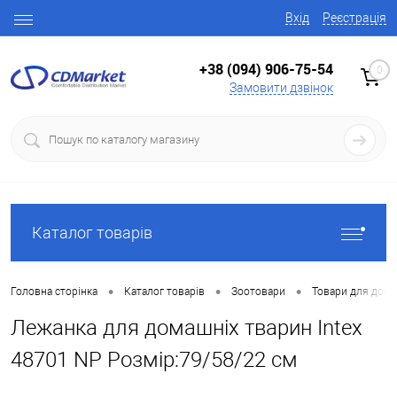
Вхід
Реєстрація
+38 (094) 906-75-54
0
Замовити дзвінок
Каталог товарів
•
•
•
Головна сторінка
Каталог товарів
Зоотовари
Товари для домаш
Лежанка для домашніх тварин Intex
48701 NP Розмір:79/58/22 см