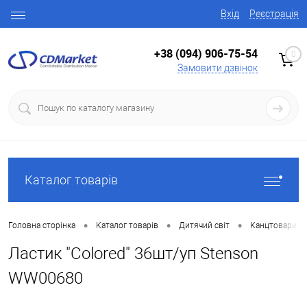
Вхід
Реєстрація
+38 (094) 906-75-54
0
Замовити дзвінок
Каталог товарів
•
•
•
Головна сторінка
Каталог товарів
Дитячий світ
Канцтовари
Ластик "Colored" 36шт/уп Stenson
WW00680