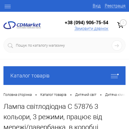
Вхід
Реєстрація
+38 (094) 906-75-54
0
Замовити дзвінок
Каталог товарів
•
•
•
Головна сторінка
Каталог товарів
Дитячий світ
Дитяча кімнат
Лампа світлодіодна C 57876 3
кольори, 3 режими, працює від
мережі/павербанка, в коробці