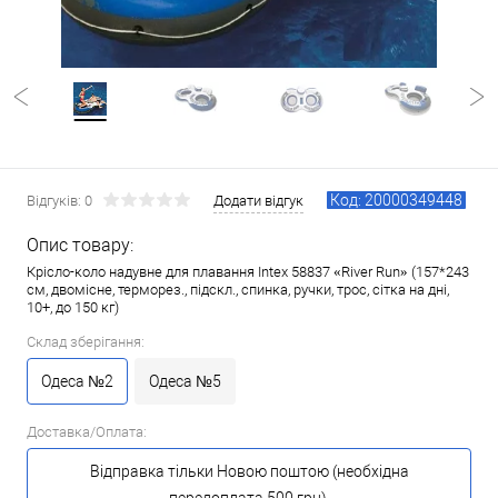
Код: 20000349448
Відгуків: 0
Додати відгук
Опис товару:
Крісло-коло надувне для плавання Intex 58837 «River Run» (157*243
см, двомісне, терморез., підскл., спинка, ручки, трос, сітка на дні,
10+, до 150 кг)
Склад зберігання:
Одеса №2
Одеса №5
Доставка/Оплата:
Відправка тільки Новою поштою (необхідна