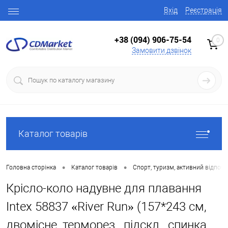
Вхід
Реєстрація
+38 (094) 906-75-54
0
Замовити дзвінок
Каталог товарів
•
•
Головна сторінка
Каталог товарів
Спорт, туризм, активний відпоч
Крісло-коло надувне для плавання
Intex 58837 «River Run» (157*243 см,
двомісне, терморез., підскл., спинка,