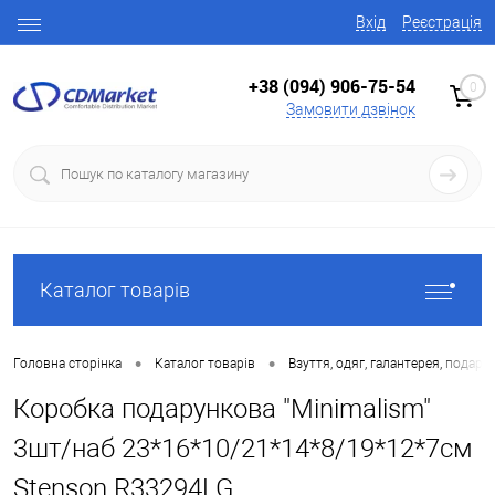
Вхід
Реєстрація
+38 (094) 906-75-54
0
Замовити дзвінок
Каталог товарів
•
•
Головна сторінка
Каталог товарів
Взуття, одяг, галантерея, подару
Коробка подарункова "Minimalism"
3шт/наб 23*16*10/21*14*8/19*12*7см
Stenson R33294LG