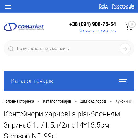
Вхід
Реєстрація
+38 (094) 906-75-54
0
Замовити дзвінок
Каталог товарів
•
•
•
Головна сторінка
Каталог товарів
Дім, сад, город
Кухонний по
Контейнери харчові з різьбленням
3пр/наб 1л/1.5л/2л d14*16.5см
Stenson NP-99с