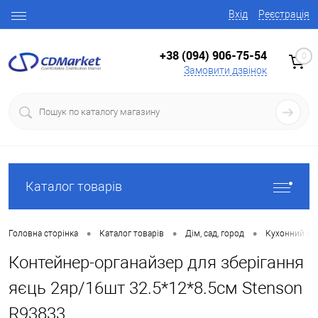
Вхід
Реєстрація
+38 (094) 906-75-54
0
Замовити дзвінок
Каталог товарів
•
•
•
Головна сторінка
Каталог товарів
Дім, сад, город
Кухонний по
Контейнер-органайзер для зберігання
яєць 2яр/16шт 32.5*12*8.5см Stenson
R93833