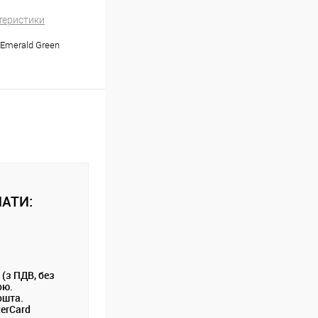
теристики
 Emerald Green
АТИ:
 (з ПДВ, без
ою.
ошта.
terCard