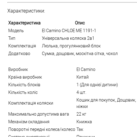
Характеристики:
Характеристика
Опис
Модель
El Camino CHLOE ME 1191-1
Тип
Універсальна коляска 2в1
Комплектація
Люлька, прогулянковий блок
Додатково
Сумка, дощовик, москітна сітка, чохол
Виробник
El Camino
Країна виробник
Китай
Кількість блоків
1 (Для однієї дитини)
Кількість коліс
4 шт.
Кошик для покупок, Дощовик, 
Комплектація коляски
ніжки
Максимально допустима вага
22 кг
Механізм складання
Книжка
Поворотні передні колеса/колесо
Так