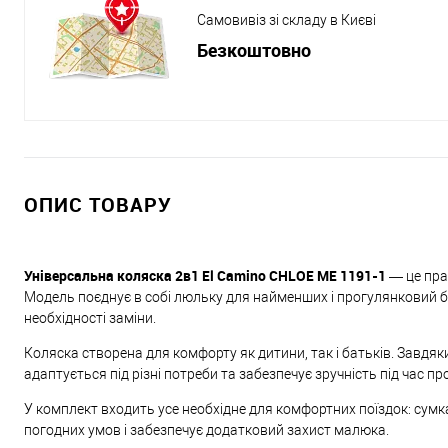
Самовивіз зі складу в Києві
Безкоштовно
ОПИС ТОВАРУ
Універсальна коляска 2в1 El Camino CHLOE ME 1191-1
— це пра
Модель поєднує в собі люльку для найменших і прогулянковий б
необхідності заміни.
Коляска створена для комфорту як дитини, так і батьків. Завдя
адаптується під різні потреби та забезпечує зручність під час пр
У комплект входить усе необхідне для комфортних поїздок: сумка
погодних умов і забезпечує додатковий захист малюка.