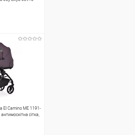
шик
Порівняння
а El Camino ME 1191-
ою протягом 2-5 днів
 антимоскітна сітка,
 (упаковку оплачує
.