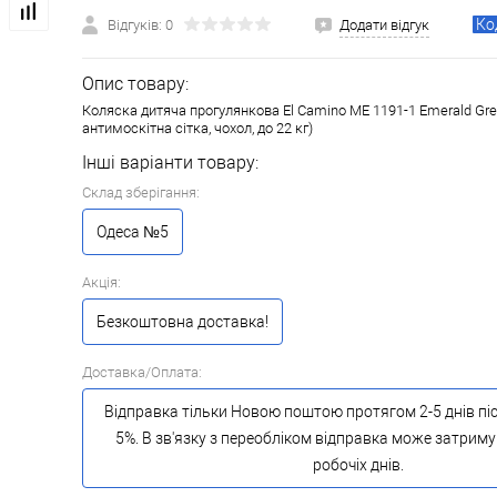
Ко
Відгуків: 0
Додати відгук
Опис товару:
Коляска дитяча прогулянкова El Camino ME 1191-1 Emerald Gre
антимоскітна сітка, чохол, до 22 кг)
Інші варіанти товару:
Склад зберігання:
Одеса №5
Акція:
Безкоштовна доставка!
Доставка/Оплата:
Відправка тільки Новою поштою протягом 2-5 днів пі
5%. В зв'язку з переобліком відправка може затриму
робочіх днів.