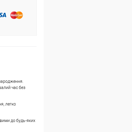
 народження.
валий час без
я, легко
овими до будь-яких