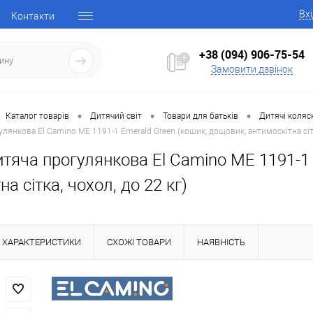
Вх
Контакти
+38 (094) 906-75-54
Замовити дзвінок
•
•
•
Каталог товарів
Дитячий світ
Товари для батьків
Дитячі коляс
лянкова El Camino ME 1191-1 Emerald Green (кошик, дощовик, антимоскітна сітка
тяча прогулянкова El Camino ME 1191-1 
а сітка, чохол, до 22 кг)
ХАРАКТЕРИСТИКИ
СХОЖІ ТОВАРИ
НАЯВНІСТЬ