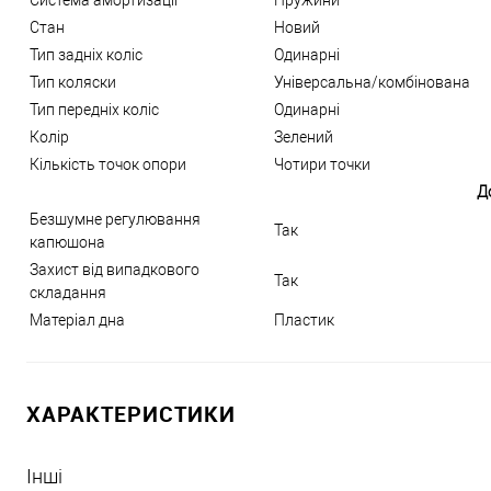
Система амортизації
Пружини
Стан
Новий
Тип задніх коліс
Одинарні
Тип коляски
Універсальна/комбінована
Тип передніх коліс
Одинарні
Колір
Зелений
Кількість точок опори
Чотири точки
Д
Безшумне регулювання
Так
капюшона
Захист від випадкового
Так
складання
Матеріал дна
Пластик
ХАРАКТЕРИСТИКИ
Інші