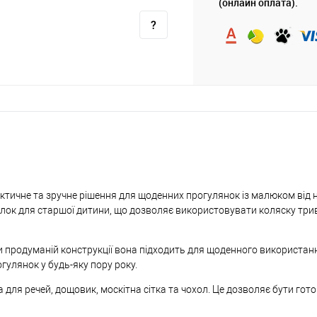
(онлайн оплата).
ктичне та зручне рішення для щоденних прогулянок із малюком від
лок для старшої дитини, що дозволяє використовувати коляску три
ки продуманій конструкції вона підходить для щоденного використанн
огулянок у будь-яку пору року.
 для речей, дощовик, москітна сітка та чохол. Це дозволяє бути гот