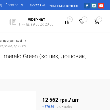
ід
Реєстрація
Доставка:
пункт призначення
Viber-чат
0
0
0
Пн-Нд: з 9:00 до 20:00
•
ки прогулянкові
, чохол, до 22 кг)
Emerald Green (кошик, дощовик,
12 562 грн.
/ шт
+ 376.86
грн. Кешбек