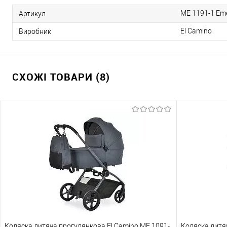
ME 1191-1 Eme
Артикул
El Camino
Виробник
СХОЖІ ТОВАРИ (8)
Коляска дитяча прогулянкова El Camino ME 1091-
Коляска дитя