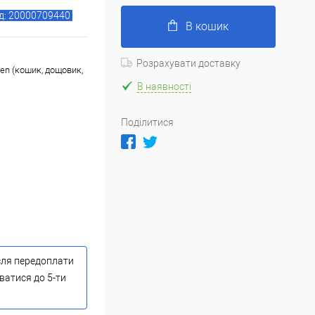
д: 20000709440
В кошик
Розрахувати доставку
en (кошик, дощовик,
В наявності
Поділитися
сля передоплати
ватися до 5-ти