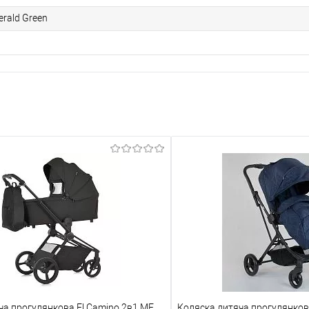
rald Green
ча прогулянкова El Camino 2в1 ME
Коляска дитяча прогулянкова