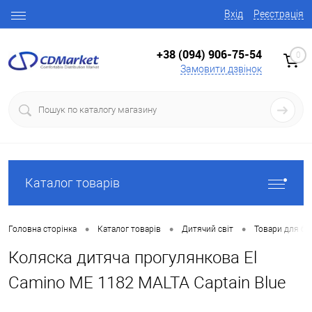
Вхід
Реєстрація
+38 (094) 906-75-54
0
Замовити дзвінок
Каталог товарів
•
•
•
Головна сторінка
Каталог товарів
Дитячий світ
Товари для ба
Коляска дитяча прогулянкова El
Camino ME 1182 MALTA Captain Blue