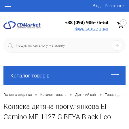
Вхід
Реєстрація
+38 (094) 906-75-54
0
Замовити дзвінок
Каталог товарів
•
•
•
Головна сторінка
Каталог товарів
Дитячий світ
Товари для ба
Коляска дитяча прогулянкова El
Camino ME 1127-G BEYA Black Leo