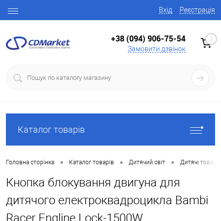
Вхід
Реєстрація
+38 (094) 906-75-54
0
Замовити дзвінок
Каталог товарів
•
•
•
Головна сторінка
Каталог товарів
Дитячий світ
Дитячі товари
Кнопка блокування двигуна для
дитячого електроквадроцикла Bambi
Racer Engline Lock-1500W