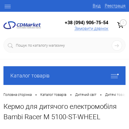
Вхід
Реєстрація
+38 (094) 906-75-54
0
Замовити дзвінок
Каталог товарів
•
•
•
Головна сторінка
Каталог товарів
Дитячий світ
Дитячі товари
Кермо для дитячого електромобіля
Bambi Racer M 5100-ST-WHEEL