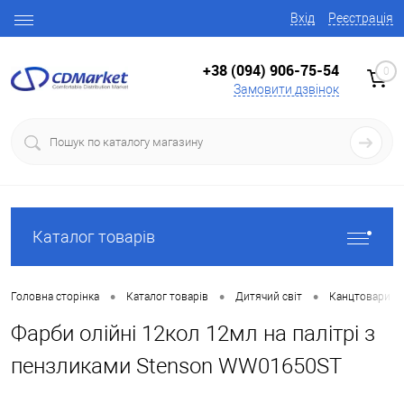
Вхід
Реєстрація
+38 (094) 906-75-54
0
Замовити дзвінок
Каталог товарів
•
•
•
Головна сторінка
Каталог товарів
Дитячий світ
Канцтовари
Фарби олійні 12кол 12мл на палітрі з
пензликами Stenson WW01650ST