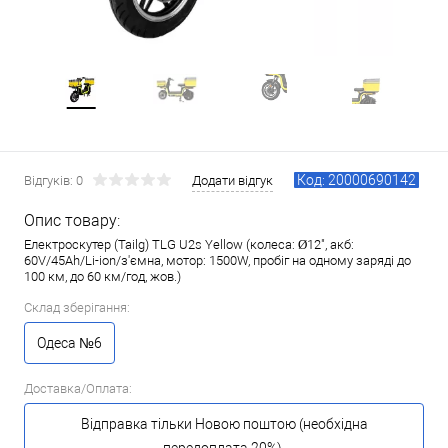
Код: 20000690142
Відгуків: 0
Додати відгук
Опис товару:
Електроскутер (Tailg) TLG U2s Yellow (колеса: Ø12", акб:
60V/45Ah/Li-ion/з'ємна, мотор: 1500W, пробіг на одному заряді до
100 км, до 60 км/год, жов.)
Склад зберігання:
Одеса №6
Доставка/Оплата:
Відправка тільки Новою поштою (необхідна