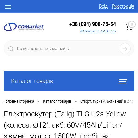
Вхід
Реєстрація
+38 (094) 906-75-54
0
Замовити дзвінок
Каталог товарів
•
•
Головна сторінка
Каталог товарів
Спорт, туризм, активний відпоч
Електроскутер (Tailg) TLG U2s Yellow
(колеса: Ø12", акб: 60V/45Ah/Li-ion/
з'ємна, мотор: 1500W, пробіг на