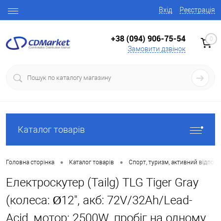
Вхід
Реєстрація
+38 (094) 906-75-54
0
Замовити дзвінок
Каталог товарів
•
•
Головна сторінка
Каталог товарів
Спорт, туризм, активний відпоч
Електроскутер (Tailg) TLG Tiger Gray
(колеса: Ø12", акб: 72V/32Ah/Lead-
Acid, мотор: 2500W, пробіг на одному