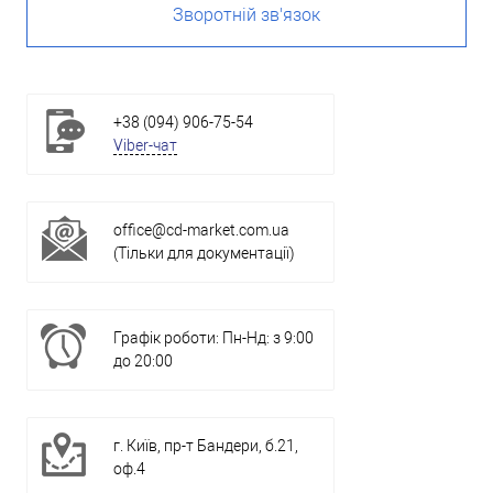
Зворотній зв'язок
+38 (094) 906-75-54
Viber-чат
office@cd-market.com.ua
(Тільки для документації)
Графік роботи: Пн-Нд: з 9:00
до 20:00
г. Київ, пр-т Бандери, б.21,
оф.4