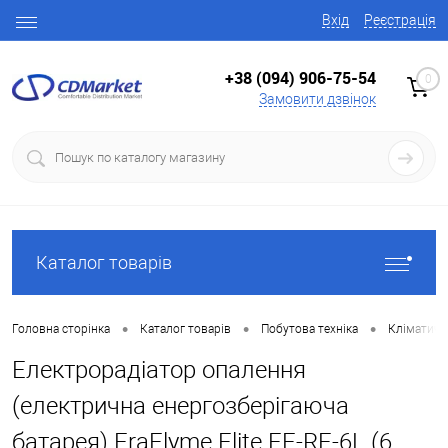
Вхід
Реєстрація
+38 (094) 906-75-54
0
Замовити дзвінок
Каталог товарів
•
•
•
Головна сторінка
Каталог товарів
Побутова техніка
Кліматична
Електрорадіатор опалення
(електрична енергозберігаюча
батарея) EraFlyme Elite EF-RE-6L (6