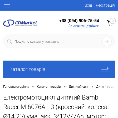
Вхід
Реєстрація
+38 (094) 906-75-54
0
Замовити дзвінок
Каталог товарів
•
•
•
Головна сторінка
Каталог товарів
Дитячий світ
Дитячі товари
Електромотоцикл дитячий Bambi
Racer M 6076AL-3 (кросовий, колеса:
Ø14.2"/гума, акк. 3*12V/7Ah, мотор: