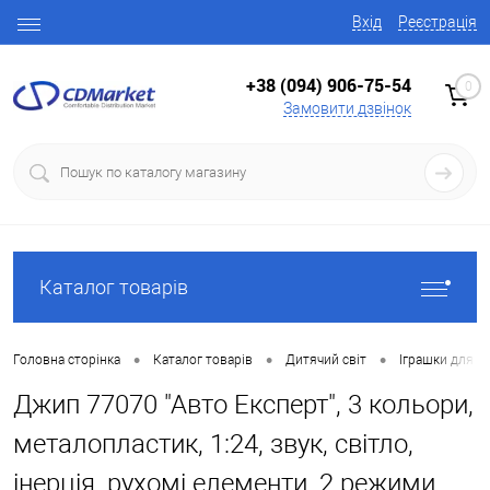
Вхід
Реєстрація
+38 (094) 906-75-54
0
Замовити дзвінок
Каталог товарів
•
•
•
Головна сторінка
Каталог товарів
Дитячий світ
Іграшки для х
Джип 77070 "Авто Експерт", 3 кольори,
металопластик, 1:24, звук, світло,
інерція, рухомі елементи, 2 режими,