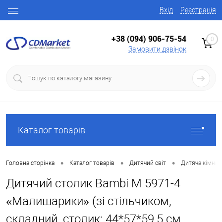
Вхід
Реєстрація
+38 (094) 906-75-54
0
Замовити дзвінок
Каталог товарів
•
•
•
Головна сторінка
Каталог товарів
Дитячий світ
Дитяча кімнат
Дитячий столик Bambi M 5971-4
«Малишарики» (зі стільчиком,
складний, столик: 44*57*59,5 см,