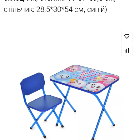
стільчик: 28,5*30*54 см, синій)