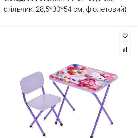
стільчик: 28,5*30*54 см, фіолетовий)