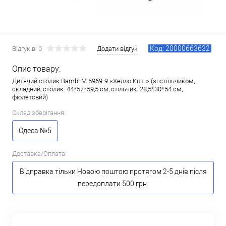
Код: 20000663632
Відгуків: 0
Додати відгук
Опис товару:
Дитячий столик Bambi M 5969-9 «Хелло Кітті» (зі стільчиком,
складний, столик: 44*57*59,5 см, стільчик: 28,5*30*54 см,
фіолетовий)
Склад зберігання:
Одеса №5
Доставка/Оплата:
Відправка тільки Новою поштою протягом 2-5 днів після
передоплати 500 грн.