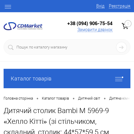
Вхід
Реєстрація
+38 (094) 906-75-54
0
Замовити дзвінок
Каталог товарів
•
•
•
Головна сторінка
Каталог товарів
Дитячий світ
Дитяча кімнат
Дитячий столик Bambi M 5969-9
«Хелло Кітті» (зі стільчиком,
складний, столик: 44*57*59,5 см,