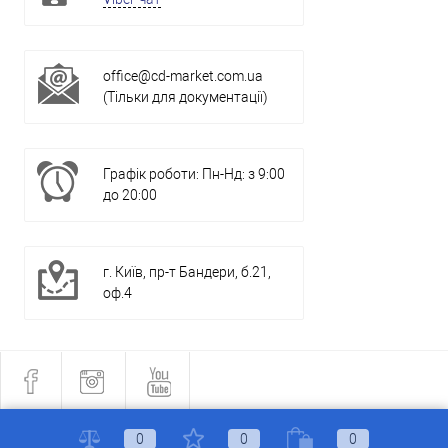
office@cd-market.com.ua
(Тільки для документації)
Графік роботи: Пн-Нд: з 9:00
до 20:00
г. Київ, пр-т Бандери, б.21,
оф.4
0
0
0