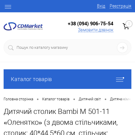
Вхід
Реєстрація
+38 (094) 906-75-54
0
Замовити дзвінок
Каталог товарів
•
•
•
Головна сторінка
Каталог товарів
Дитячий світ
Дитяча кімнат
Дитячий столик Bambi M 501-11
«Оленятко» (з двома стільчиками,
столик: 40*44,5*60 см, стільчик: