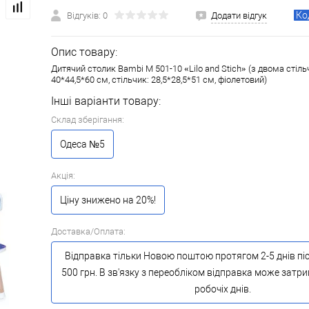
Ко
Відгуків: 0
Додати відгук
Опис товару:
Дитячий столик Bambi M 501-10 «Lilo and Stich» (з двома стіль
40*44,5*60 см, стільчик: 28,5*28,5*51 см, фіолетовий)
Інші варіанти товару:
Склад зберігання:
Одеса №5
Акція:
Ціну знижено на 20%!
Доставка/Оплата:
Відправка тільки Новою поштою протягом 2-5 днів пі
500 грн. В зв'язку з переобліком відправка може затр
робочіх днів.