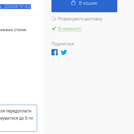
В кошик
д: 20000679163
Розрахувати доставку
В наявності
чиками, столик:
Поділитися
сля передоплати
имуватися до 5-ти