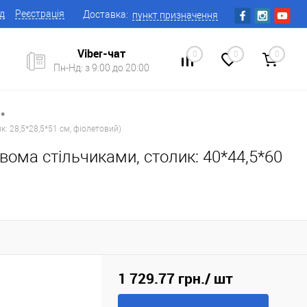
ід
Реєстрація
Доставка:
пункт призначення
Viber-чат
0
0
0
Пн-Нд: з 9:00 до 20:00
•
к: 28,5*28,5*51 см, фіолетовий)
двома стільчиками, столик: 40*44,5*60
1 729.77 грн.
/ шт