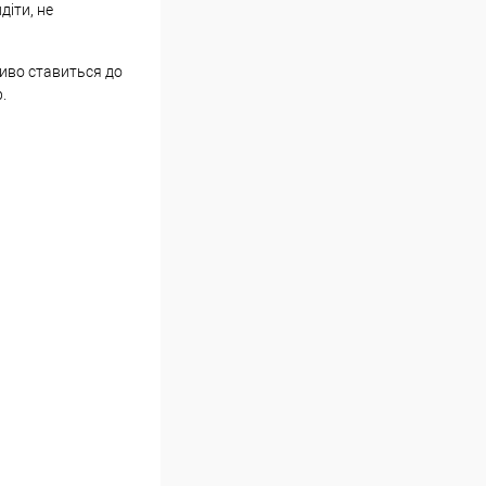
іти, не
ливо ставиться до
.