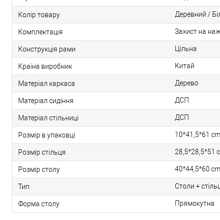
Деревний / Бі
Колір товару
Захист на на
Комплектація
Цільна
Конструкція рами
Китай
Країна виробник
Дерево
Матеріал каркаса
ДСП
Матеріал сидіння
ДСП
Матеріал стільниці
10*41,5*61 c
Розмір в упаковці
28,5*28,5*51 
Розмір стільця
40*44,5*60 c
Розмір столу
Столи + стіль
Тип
Прямокутна
Форма столу