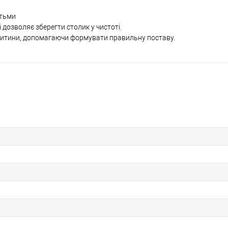
ітьми
 дозволяє зберегти столик у чистоті.
 дитини, допомагаючи формувати правильну поставу.