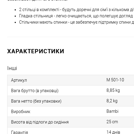
2 стільці в комплекті - будуть доречні для сім'ї з кількома д
Гладка стільниця - легко очищається, що полегшує догляд і
Стільчики мають спинки - це забезпечує підтримку спини
ХАРАКТЕРИСТИКИ
Інші
M 501-10
Артикул
8,85 kg
Вага брутто (в упаковці)
8,2 kg
Вага нетто (без упаковки)
Bambi
Виробник
25 cm
Висота від підлоги до сидіння
14 днів
Гарантія