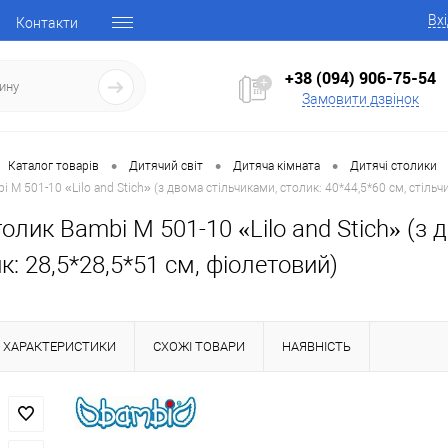
Вх
Контакти
+38 (094) 906-75-54
Замовити дзвінок
•
•
•
Каталог товарів
Дитячий світ
Дитяча кімната
Дитячі столики
 M 501-10 «Lilo and Stich» (з двома стільчиками, столик: 40*44,5*60 см, стільчи
олик Bambi M 501-10 «Lilo and Stich» (з 
к: 28,5*28,5*51 см, фіолетовий)
ХАРАКТЕРИСТИКИ
СХОЖІ ТОВАРИ
НАЯВНІСТЬ