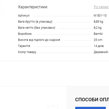
Характеристики:
Усі харак
Артикул
M 501-10
Вага брутто (в упаковці)
8,85 kg
Вага нетто (без упаковки)
8,2 kg
Виробник
Bambi
Висота від підлоги до сидіння
25 cm
Гарантія
14 днів
Колір товару
Деревний 
СПОСОБИ ОПЛ