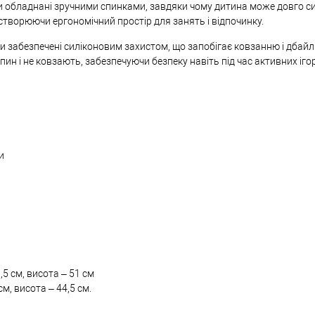
 обладнані зручними спинками, завдяки чому дитина може довго сид
 створюючи ергономічний простір для занять і відпочинку.
и забезпечені силіконовим захистом, що запобігає ковзанню і дбай
н і не ковзають, забезпечуючи безпеку навіть під час активних ігор
и
,5 см, висота – 51 см
м, висота – 44,5 см.