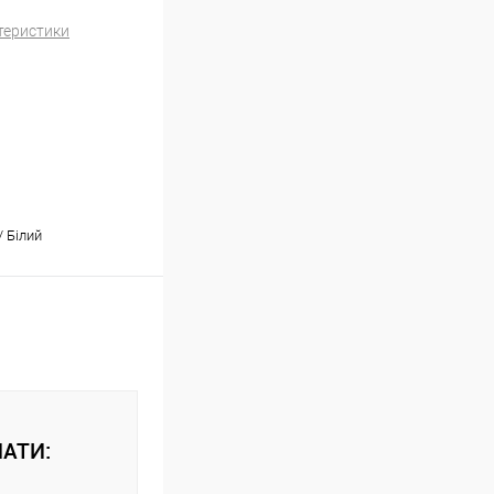
теристики
/ Білий
АТИ: