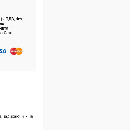
 (з ПДВ, без
ою.
ошта.
terCard
м, надихаючи їх на