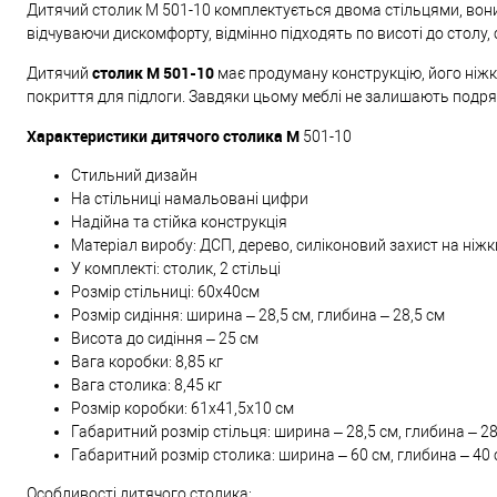
Дитячий столик M 501-10 комплектується двома стільцями, вони
відчуваючи дискомфорту, відмінно підходять по висоті до столу,
столик M 501-10
Дитячий
має продуману конструкцію, його ніжк
покриття для підлоги. Завдяки цьому меблі не залишають подряпи
Характеристики дитячого столика M
501-10
Стильний дизайн
На стільниці намальовані цифри
Надійна та стійка конструкція
Матеріал виробу: ДСП, дерево, силіконовий захист на ніжк
У комплекті: столик, 2 стільці
Розмір стільниці: 60х40см
Розмір сидіння: ширина – 28,5 см, глибина – 28,5 см
Висота до сидіння – 25 см
Вага коробки: 8,85 кг
Вага столика: 8,45 кг
Розмір коробки: 61х41,5х10 см
Габаритний розмір стільця: ширина – 28,5 см, глибина – 28
Габаритний розмір столика: ширина – 60 см, глибина – 40 с
Особливості дитячого столика: