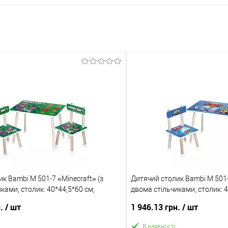
к Bambi M 501-7 «Minecraft» (з
Дитячий столик Bambi M 501-
ками, столик: 40*44,5*60 см,
двома стільчиками, столик: 4
*28,5*51 см, зелений)
стільчик: 28,5*28,5*51 см, б
н.
/ шт
1 946.13 грн.
/ шт
В наявності