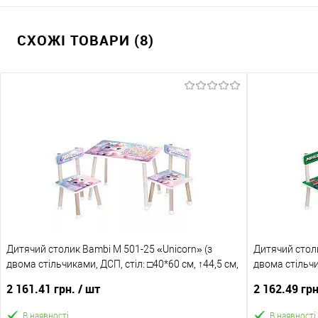
СХОЖІ ТОВАРИ (8)
Дитячий столик Bambi M 501-25 «Unicorn» (з
Дитячий столи
двома стільчиками, ДСП, стіл: □40*60 см, ↑44,5 см,
двома стільчи
сидіння: □28,5*28,5 см, ↑25 см, силікон. захист
стільчик: 28,5
2 161.41 грн.
/ шт
2 162.49 гр
ніжок)
В наявності
В наявності