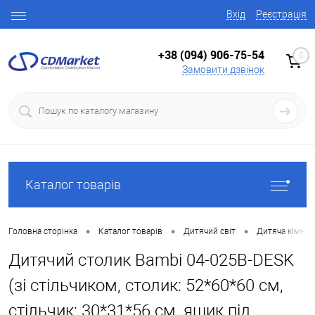
Вхід
Реєстрація
+38 (094) 906-75-54
0
Замовити дзвінок
Каталог товарів
•
•
•
Головна сторінка
Каталог товарів
Дитячий світ
Дитяча кімнат
Дитячий столик Bambi 04-025B-DESK
(зі стільчиком, столик: 52*60*60 см,
стільчик: 30*31*56 см, ящик під