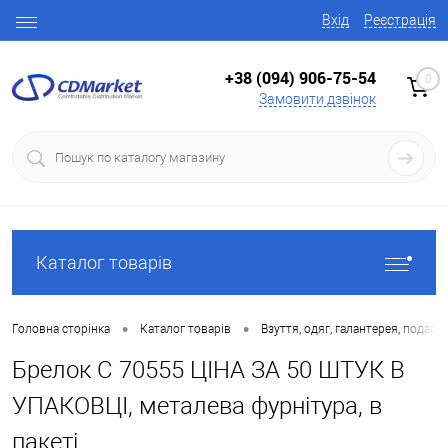
Вхід
Реєстрація
+38 (094) 906-75-54
0
Замовити дзвінок
Каталог товарів
•
•
Головна сторінка
Каталог товарів
Взуття, одяг, галантерея, подару
Брелок C 70555 ЦІНА ЗА 50 ШТУК В
УПАКОВЦІ, металева фурнітура, в
пакеті